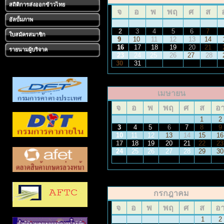
สถิติการส่งออกข้าวไทย
จ
อ
พ
พฤ
ศ
ส
อัลบั้มภาพ
2
3
4
5
6
7
ใบสมัครสมาชิก
9
10
11
12
13
14
16
17
18
19
20
21
รายนามผู้บริจาค
23
24
25
26
27
28
30
31
เมษายน
จ
อ
พ
พฤ
ศ
ส
อ
1
2
3
4
5
6
7
8
9
10
11
12
13
14
15
1
17
18
19
20
21
22
2
24
25
26
27
28
29
3
กรกฎาคม
จ
อ
พ
พฤ
ศ
ส
อ
1
2