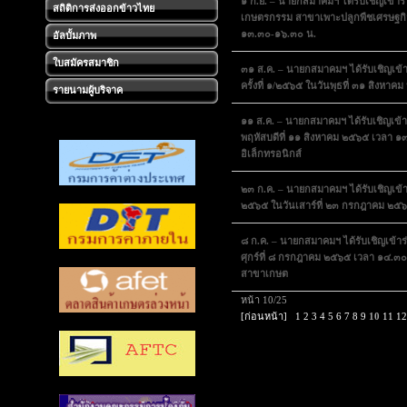
๑ ก.ย. – นายกสมาคมฯ ได้รับเชิญเข้
สถิติการส่งออกข้าวไทย
เกษตรกรรม สาขาเพาะปลูกพืชเศรษฐกิจ ส
๑๓.๓๐-๑๖.๓๐ น.
อัลบั้มภาพ
ใบสมัครสมาชิก
๓๑ ส.ค. – นายกสมาคมฯ ได้รับเชิญเข
ครั้งที่ ๑/๒๕๖๕ ในวันพุธที่ ๓๑ สิงหา
รายนามผู้บริจาค
๑๑ ส.ค. – นายกสมาคมฯ ได้รับเชิญเข้
พฤหัสบดีที่ ๑๑ สิงหาคม ๒๕๖๕ เวลา ๑๓
อิเล็กทรอนิกส์
๒๓ ก.ค. – นายกสมาคมฯ ได้รับเชิญเข้าร
๒๕๖๕ ในวันเสาร์ที่ ๒๓ กรกฎาคม ๒๕
๘ ก.ค. – นายกสมาคมฯ ได้รับเชิญเข้า
ศุกร์ที่ ๘ กรกฎาคม ๒๕๖๕ เวลา ๑๔.๓๐-
สาขาเกษต
หน้า 10/25
[ก่อนหน้า]
1
2
3
4
5
6
7
8
9
10
11
12