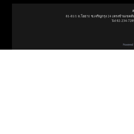
ส
81-81/1 ถ.โยธา1 ซ.เจริญกรุง 24 (ตรงข้ามเขตส
Tel 02-234-728