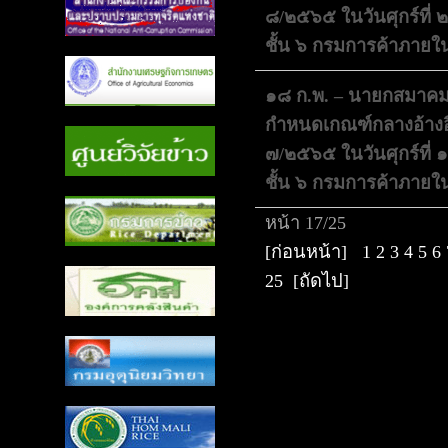
๘/๒๕๖๕ ในวันศุกร์ที่
ชั้น ๖ กรมการค้าภายใน
๑๘ ก.พ. – นายกสมาคม
กำหนดเกณฑ์กลางอ้างอิง
๗/๒๕๖๕ ในวันศุกร์ที่
ชั้น ๖ กรมการค้าภายใน
หน้า 17/25
[ก่อนหน้า]
1
2
3
4
5
6
25
[ถัดไป]