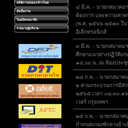
สถิติการส่งออกข้าวไทย
๔ มี.ค. – นายกสมาคมฯ 
อัลบั้มภาพ
ต้องการ และความคาดหว
ใบสมัครสมาชิก
(พ.ศ. ๒๕๖๖-๒๕๗๐ ในวั
รายนามผู้บริจาค
อิเล็กทรอนิกส์
๓ มี.ค. – นายกสมาคมฯ
ศึกษาแนวทางปฏิวัติเก
๑๔.๐๐ น. ณ ห้องประชุ
๒๘ ก.พ. – นายกสมาคมฯ ไ
๒ ตามกระบวนการมีส่วนร่
๒๕๖๕ เวลา ๐๘.๓๐-๑๖.๓๐
เวอร์ กรุงเทพฯ
๒๕ ก.พ. – นายกสมาคม
กำหนดเกณฑ์กลางอ้างอิง